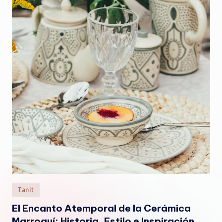
Publicado
Tanit
en
El Encanto Atemporal de la Cerámica
Marroquí: Historia, Estilo e Inspiración